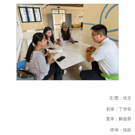
文
/图：张文
初审：
丁华良
复审：
解超群
终审：
徐跃