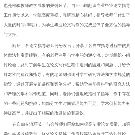
也是检验教师教学成果的关键环节。自
2025届翻译专业
毕业
论文指导
工作启动以来，学院高度重视，
教研室
精心组织，指导教师们付出了
大量的时间和精力，为学生
毕业
论文写作
的
完成
提供了全方位的指导
与支持。
随后，各论文指导
教师纷纷发言
，分享了
各自在
指导过程中的具
体做法和宝贵经验。有的
老师
注重与学生的沟通交流，定期组织小组
讨论会，及时了解学生在论文写作过程中遇到的困难和问题，并给予
针对性的建议和指导；有的
老师
则强调对学生研究方法和学术规范的
指导
，通过开展专题讲座和案例分析，帮助学生掌握科学的研究方法
和严谨的学术写作规范。同时，
老师
们也坦诚指出了指导工作中存在
的一些问题和挑战，如部分学生时间管理能力不足、学术创新能力有
待提高等，并提出了相应的改进措施和建议。
在自由交流环节，与会教师们围绕如何提高
毕业
论文质量、加强
学生学术诚信教育、优化论文指导工作流程等话题展开了热烈讨论。