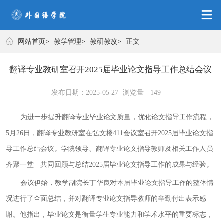
教学管理
网站首页
>
教学管理
>
教研教改
>
正文
翻译专业教研室召开2025届毕业论文指导工作总结会议
发布日期：2025-05-27
浏览量：
149
为进一步提升翻译专业
毕业
论文质量，优化论文指导工作流程，
5月26日，翻译专业
教研室在
弘文楼
411
会议室
召开
2025届
毕业
论文指
导工作总结会议。学院领导、翻译专业论文指导教师及相关工作人员
齐聚一堂，共同回顾与总结
2025届毕业
论文指导工作的成果与经验。
会议伊始，教学副院长丁华良对
本届毕业
论文指导工作的整体情
况进行了全面
总结
，
并对翻译专业论文指导教师的辛勤付出表示感
谢。
他指出，
毕业
论文是衡量学生专业能力和学术水平的重要标志，