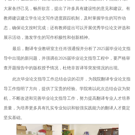
大家各抒己见，畅所欲言，提出了许多具有建设性的意见和建议。有
教师建议建立学生论文写作进度跟踪机制，及时掌握学生的写作动
态，确保论文按时完成；还有教师提出可以开展优秀学位论文评选和
展示活动，激发学生的写作积极性和创新精神。
最后，翻译
专业
教研室主任
肖强通报并分析了
2025届
毕业
论文指
导中出现的新问题
，
并强调在
2026届
毕业
论文指导
工程
中，
要
严格审
查开题报告中的版权授予情况，杜绝非首译等突发情况的出现。
此次
毕业
论文指导工作总结会议的召开，为我院翻译专业论文指
导工作指明了方向，提供了宝贵的经验。学院将以此次
总结
会议为契
机，不断改进和完善
毕业
论文指导工作，努力提高翻译专业人才培养
质量，为培养更多具有扎实专业知识和较强实践能力的翻译人才奠定
坚实基础。