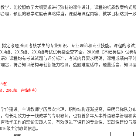
件教学，能按照教学大纲要求进行独特的课件设计，课程的纸质教案格式
排合理，预设的教学进度表详略得当，课型与课程内容、教学目标达到一
下,拟定考题,全面考核学生的专业知识、专业理论和专业技能。课程的考
14级、2015级、2016级考试试卷袋全套齐全。2016级《基础英语
英语》课程均有考试试题与评分标准，考试内容要求明确，课程成绩由平
质理念，符合知识结构与创新能力检测，选题难度适中，题量适当、知识
16级）
级、2016级，存档备查）
、学位建设。主讲教师学历层次合理，职称结构逐渐提高，呈明显梯队分
同，有长期致力于一线教学的专职教师，也有曾多年从事外语教学管理和
教育教学工作的理论实践人员，有效促进了课程的专业性、实践性建设与
016级主讲教师信息。