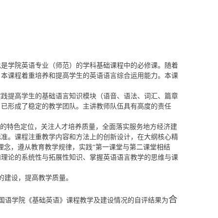
也是学院英语专业（师范）的学科基础课程中的必修课。随着
，本课程着重培养和提高学生的英语语言综合运用能力。本课
实践提高学生的基础语言知识模块（语音、语法、词汇、篇章
，已形成了稳定的教学团队。主讲教师队伍具有高度的责任
院的特色定位，关注人才培养质量，全面落实服务地方经济建
标准。
课程注重教学内容和方法上的创新设计，在大纲核心精
理念，遵从教育教学规律，实践“第一课堂与第二课堂相结
识和理论的系统性与拓展性知识、掌握英语语言教学的思维与课
程的建设，提高教学质量。
合
国语
学院
《基础英语》
课程教学及建设情况的
自评结果为