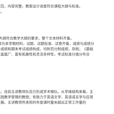
规范，内容完整，教案设计进度符合课程大纲与标准。
致。
试大纲符合教学大纲的要求，整个文本材料齐备。
》试卷袋为本学期材料，试题、试题标准、试卷齐备，成绩与成绩分
时成绩和期末考试成绩构成，均附百分制成绩，存档；《基础
覆盖面广、富有拓展性和灵活多样性，考试标准分值分布合
布。目前主讲
教师队伍已形成学术梯队。从学缘结构来看，主
实践教学管理的教授；有致力于英语文学、英语语言学与应用
发展。
主讲教师所承担的年度课时量未超出正常工作量的