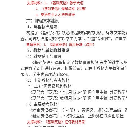
支撑材料：1、《基础英语》教学大纲
2
、《基础英语》课程标准（试用）
3
、英语专业人才培养标准
（二）课程文本建设
1
、课程标准建设
构建了《基础英语》核心课程的标准试用稿。标准文本能较
置，同时标准建设始终“以学生为本”，把握“专业性”，注重
支撑材料：1、《基础英语》课程标准（试用）
2
、教材与辅助教材建设
（1）教材使用与建设
《基础英语》课程制定了教材建设规划,在学院教学大
课程教学课件进行建设，相得益彰，课程主教材力争每年征
服务，学生满意度达到95%。
（2）主讲教材与参考教材
“
十二五
”
国家级规划教材
《现代大学英语》学生用书
1-4
册
杨立民主编
外语教学
《现代大学英语》教师用书
1-4
册
杨立民主编
外语教学
（3）主要参考教材
《综合英语教程》（1-4册），黄源深、虞苏美等主编，
《新编英语教程》，李观仪主编，上海外语教育出版社.
支撑材料：《基础英语》征订教材目录