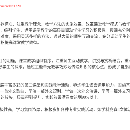
p?courseId=1220
培养标准，注重
教学理念、教学方法的实施效果。
改革课堂教学模式与教
进，吸引学生，运用课堂教学的高质量调动学生学习的积极性。授课充分
和难度，采用灵活多样的方法，通过大量的师生互动交流，充分调动学生
面积提高课堂教学效益。
目的明确，课堂教学组织有序，注重师生互动教学，讲授与赏析结合，重点
引导学生的探求，通过主题单元教学巧妙地传递知识的核心点，形成了自身
开展丰富多彩的第二课堂和实践教学活动，锤炼学生语言运用能力。实施
唱一首外文歌曲、学演一部外文短剧、学做一次外文演讲、学写一篇外文习
的放矢，质量得到提升，实践效果满意度达到90%以上。
极性高，学习氛围浓厚，积极参加各种专业实践活动，如学科竞赛h文体