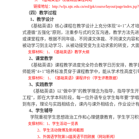
3
、《基础英语》校级精品课程网站
链接地址：
http://wljx.njtc.edu.cn/eol/jpk/course/layout/page/index.js
（四）教学过程
1
、教学设计
《基础英语》核心课程在教学设计上充分体现“4+1”人才
式遵循“五强化”原则，注重参与式的交互沟通，教学方法先
或课堂程序，根据不同年级、不同课文体裁、不同课文内容
被动学习到主动学习、从被动接受变为主动求索的转变，大
支撑材料：1、
《基础英语》教学大纲
2
、课堂教学
《基础英语》课程教学进度完全符合教学日历安排，教学
师能将“4+1”培养标准贯穿于课程教学中，能从学术性高度
支撑材料： 1、《基础英语》课程评价（学生评教数据）
3
、实践教学
《基础英语》
以
“做中学”的教学理念为指导，指导学生
工程”，即在大学本科阶段，每一位外语专业学生每年要“学
到有序，理论与实践相结合，课内与课外相结合，作业设计有
4
、学生辅导
学院重视学生思想政治工作和心理健康教育，学生学习积
支撑材料：1、学生活动一览表
2
、学生活动微博及新闻截图
3
、外国语学院第14届英语节回顾展（网站新闻）