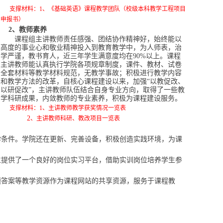
支撑材料：1、《基础英语》课程教学团队（校级本科教学工程项目
申报书）
2
、教师素养
课程组主讲教师责任感强、团结协作精神好，始终能以
高度的事业心和敬业精神投入到教育教学中，为人师表，治
学严谨，教书育人，近三年学生满意度均在90%以上。课程
主讲教师能认真执行学院各项规章制度，课件、教材、试卷
全套材料等教学材料规范，无教学事故；积极进行教学内容
和教学方法的改革，
自核心课程建设以来，加强“以教促改、
以研促改”，主讲教师队伍结合自身专业方向，取得了一些教
学科研成果，内敛教师的专业素养，积极为课程建设服务。
支撑材料：1、主讲教师教学获奖情况一览表
2
、主讲教师科研、教改项目一览表
学条件。学院还在更新、完善设备，积极创造实践环境，为课
生提供了一个良好的岗位实习平台，借助实训岗位培养学生参
题答案等教学资源作为课程网站的共享资源，服务于课程教