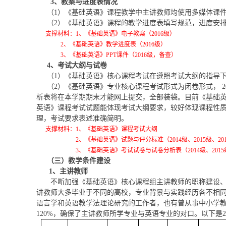
3
、教案与进度表情况
（1）《基础英语》课程教学中主讲教师均使用多媒体课
（2）《基础英语》课程的教学进度表填写规范，进度安
支撑材料：1、《基础英语》电子教案（2016级）
2
、《基础英语》教学进度表（2016级）
3
、《基础英语》PPT课件（2016级，备查）
4
、考试大纲与试卷
（1）《基础英语》核心课程考试在遵照考试大纲的指导
（2）《基础英语》专业核心课程考试形式为闭卷形式， 20
析表将在本学期期末才能网上提交，全部装袋。目前《基础
英语》课程考试试题能体现考试大纲要求，较好体现课程性
理，考试要求表述准确简明。
支撑材料：1、《基础英语》课程考试大纲
2
、《基础英语》试题与评分标准（2014级、2015级、20
3
、《基础英语》考试试卷与试卷分析表（2014级、2015
（三）教学条件建设
1
、主讲教师
不断加强《基础英语》核心课程组主讲教师的职称建设
讲教师大多毕业于不同的高校，专业背景与实践经历各不相
语言学和英语教学法理论研究的工作者，也有曾从事中小学
120%，确保了主讲教师所学专业与英语专业的对口。以下是2