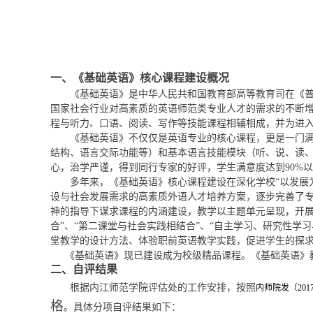
一、《基础英语》核心课程建设概况
《基础英语》
是中华人民共和国教育部高等教育司在《
国家社会行业对高素质的英语师范类专业人才的需求的不断
程与听力、口语、阅读、写作等技能课程
相辅相成
，并为进
《基础英语》不仅仅是英语专业的核心课程，更是一门
结构、语言交际功能等）和基本语言技能模块（听、说、读
心，治学严谨，得到同行专家的好评，学生满意度达到90%
多年来，
《基础英语》核心课程建设在深化学校“以发展
设与社会发展需求的高素质外语人才培养方案，逐步
完善了
神的指导下谋求课程的内涵建设，教学以主题单元呈现，开展
合”、“第二课堂与社会实践相结合”、“自主学习、研究性学
堂教学的设计方法、体验职前英语教学实践，促进学生的探
《基础英语》现已建设成为校级精品课程。《基础英语》
二、自评结果
根据内江师范学院评估处的工作安排，按照
内师院发〔201
格
。具体分项自评结果如下：