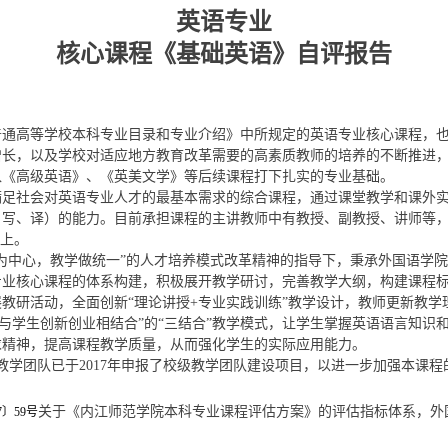
英语专业
核心课程《基础英语》自评报告
普通高等学校本科专业目录和专业介绍》中所规定的英语专业核心课程，
增长，以及学校对适应地方教育改革需要的高素质教师的培养的不断推进
入《高级英语》、《英美文学》等后续课程打下扎实的专业基础。
满足社会对英语专业人才的最基本需求的综合课程，
通过课堂教学和课外
、写、译）的能力。
目前承担课程的主讲教师中有教授、副教授、讲师等
以上。
为中心，教学做统一”的人才培养模式改革精神的指导下，秉承外国语学
专业核心课程的体系构建，积极展开教学研讨，完善教学大纲，构建课程
教研活动，全面创新“理论讲授+专业实践训练”教学设计，教师更新教学
习与学生创新创业相结合”的“三结合”教学模式，让学生掌握英语语言知
求精神，提高课程教学质量，从而强化学生的实际应用能力。
教学团队已于
2017年申报了校级教学团队建设项目，以进一步加强本课
关于《内江师范学院本科专业课程评估方案》的评估指标体系，外
7〕59号