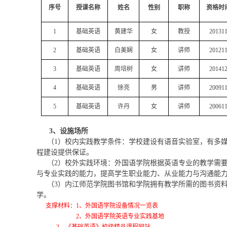
序号
授课名称
姓名
性别
职称
资格时
1
基础英语
黄建华
女
教授
20131
2
基础英语
白美娴
女
讲师
20121
3
基础英语
周培树
女
讲师
20141
4
基础英语
徐亮
男
讲师
20091
5
基础英语
许丹
女
讲师
20061
3
、设施场所
（1）校内实践教学条件：学校建设有语音实验室，有多
程建设提供保证。
（2）校外实践环境：外国语学院根据英语专业的教学需
与专业实践的能力，提高学生职业能力、从业能力与沟通能
（3）内江师范学院图书馆和学院拥有教学所需的图书资
学。
支撑材料：1、外国语学院设备情况一览表
2、
外国语学院英语专业实践基地