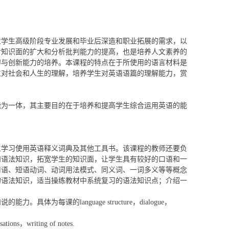
业学生高级阶段专业发展和毕业后深造和职业拓展的需求，以
对知识面的扩大和分析批判能力的提高，也是培养人文素养的
辨与创新能力的培养。本课程的特点在于
所使用的语言材料是
生对社会和人生的理解，培养学生对英语语篇的理解能力，赏
能为一体，其主要目的在于培养和提高学生综合运用英语的能
：
生学习使用英语释义词典及其他工具书。该课程的教师还要负
和语法知识，拓宽学生的知识面，让学生具有较好的口语和一
用语、短语动词、动词用法模式、同义词、一词多义等等概念
的语法知识，适当操练教材中系统复习的语法知识点；介绍一
和说的能力。具体为每课的
language structure
，
dialogue
，
sations
，
writing of notes.