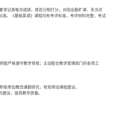
的要求记录每次成绩，按百分制打分，对因出勤旷课、多次迟
试标准。《基础英语》课程均有考评标准，考评材料完整，考试
师能严格遵守教学常规；主动配合教学管理部门的各项工
积极参加教改课题研究，有效带动课程建设。
程的建设，提高教学质量。