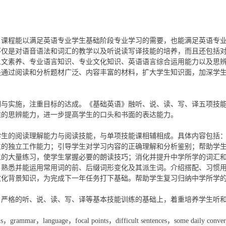
。课程能以满足英语专业学生基础阶段专业学习的需要，也能满足英语专
不仅是对语音语法和词汇的教学以及听说读写译技能的培养，而且还包括
人文素养、专业语言知识、专业文化知识、英语语言综合运用能力以及思
是通过阅读和分析题材广泛、内容丰富的材料，扩大学生知识面，加深学
彻与实施，注重目标的达成。《基础英语》融听、说、
读、写、译五项技
维的思辨能力，进一步提高学生的口头和书面的表达能力。
学生的阅读理解能力与阅读技能，与单项技能课相辅相成。
具体内容包括
生的独立工作能力；引导学生对学习内容的正确理解和分析鉴别；帮助学
生的大量练习，使学生掌握必要的朗读技巧；消化并提升中学所学的词汇
，熟悉并能运用常用词的前、后缀词形变化及其派生词。介绍搭配、习惯
文化背景知识，为完成下一年任务打下基础。帮助学生复习归纳中学所学
、严格的听、说、读、写、译等基本技能训练的基础上，着重培养学生听
ns
，
grammar
，
language
，
focal points
，
difficult sentences
，
some daily conver