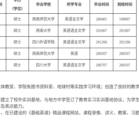
学历
间
毕业学校
所学专业
毕业时间
到校时间
（学位）
1
硕士
西南师范大学
英语言文学
200401
199007
1
硕士
西南大学
英语语言文学
201007
201007
2
硕士
四川外语学院
英语语言文学
201206
201206
1
硕士
西南师范大学
英语
200507
200507
1
硕士
四川大学
英语语言文学
200707
200107
媒体教室、学院有图书资料室、地球村等实践学习环境；创造了良好的教
要建立了校外实训基地，与地方中学签订了教育实习实训基地协议，为学
力及表达能力。
料，在已
建设的《基础英语》精品课程网站，课程录像、讲义、教案、习