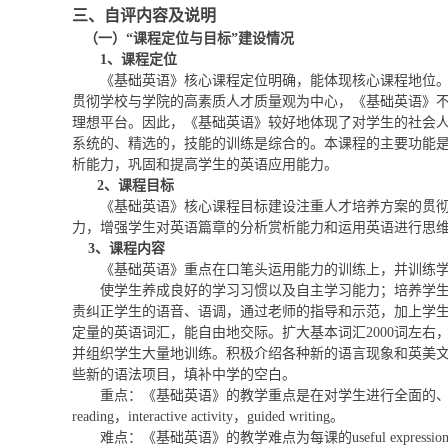
三、
自评内容及说明
（一）“课程定位与目标”建设情况
1
、课程定位
《基础英语》核心课程定位明确，能体现核心课程地位
贯彻学校与学院的高素质人才质量观为中心，
《基础英语》
理想平台。因此，《基础英语》较好地体现了对学生的社会
系统的、精选的，技能的训练是综合的。
本课程的主要功能
析能力，巩固和提高学生的英语应用能力。
2
、课程目标
《基础英语》核心课程目标建设注重人才培养方案的贯
力，增强学生对英语篇章的分析赏析能力和运用英语进行思
3
、课程内容
《基础英语》重点在口笔头运用能力的训练上，并训练
使学生养成良好的学习习惯
以及自主学习能力
；培养学
责纠正学生的语音、语调，通过老师的指导和示范，加上学
定量的英语词汇，能自由地交际。扩大基本词汇
2000
词左右
并组织学生大量地训练。积极介绍各种新的语言现象和英美
些新的语法项目，填补中学的空白。
重点：《基础英语》的教学重点是在对学生进行全面的
reading
，
interactive activity
，
guided writing
。
难点：《基础英语》的教学难点为每课的
useful expressio