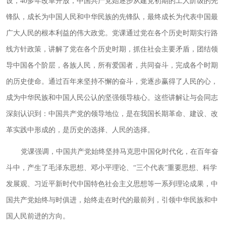
设，40多年改革开放，中国共产党始逐步从建党初期的工人阶级的先
锋队，成长为中国人民和中华民族的先锋队，最终成长为代表中国最
广大人民的根本利益的伟大政党。党课通过党在各个历史时期实行路
线方针政策，讲解了党在各个历史时期，抓住社会主要矛盾，团结领
导中国各个阶层，各族人民，所有爱国者，共同奋斗，完成各个时期
的历史使命。通过百年来坚持不懈的奋斗，党逐步赢得了人民的心，
成为中华民族和中国人民公认的坚强领导核心。这些讲解让与会同志
深刻认识到：中国共产党的领导地位，是在我国长期革命、建设、改
革实践中形成的，是历史的选择、人民的选择。
党课强调，中国共产党始终坚持马克思中国化时代化，在百年奋
斗中，产生了毛泽东思想、邓小平理论、
“三个代表”重要思想、科学
发展观、习近平新时代中国特色社会主义思想等一系列理论成果，中
国共产党始终与时俱进，始终走在时代的最前列，引领中华民族和中
国人民前进的方向。