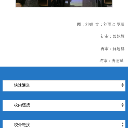
图：刘娟
文：刘雨欣
罗瑞
初审：曾乾辉
再审：解超群
终审：唐德斌
快速通道
校内链接
校外链接