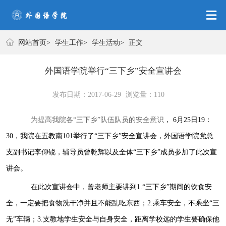
学生工作
网站首页
>
学生工作
>
学生活动
>
正文
外国语学院举行“三下乡”安全宣讲会
发布日期：2017-06-29
浏览量：
110
为提高我院各“三下乡”队伍队员的安全意识
，
6
月
25
日
19：
30
，我院在五教南
101
举行了“三下乡”安全宣讲会，外国语学院党总
支副书记李仰锐，辅导员曾乾辉以及全体“三下乡”成员参加了此次宣
讲会。
在此次宣讲会中，曾老师主要讲到
1
.“三下乡”期间的饮食安
全，一定要把食物洗干净并且不能乱吃东西；
2
.乘车安全，不乘坐“三
无”车辆；
3
.支教地学生安全与自身安全，距离学校远的学生要确保他