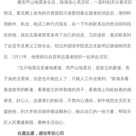
雅安芦山地震发生后，陈旭东心系灾区，一直时刻关注着灾区
情况，看见网上发布的共青团四川省委招募志愿者的消息后，便同时
用邮件、私信，电话三种方式报名，在一下午的联系后仍然没得到回
应的他，就在志愿者群里发布了自己的信息，几经波折，最后联系到
了自贡市灵犀义工联合会。经过外国语学院党总支副书记唐德斌同意
后，
5
月
13
号，他便前往自贡和志愿者组织一起奔赴灾区。
“汶川地震后是遍地废墟，而芦山地震后，是挺立的废墟。房
子虽然没震倒，但是也不能住人了，只能人工作业推到。”陈旭东看
着道路旁的帐篷，看着挺立的有裂缝的房子，看着墙上到处贴着的感
谢党、好心人、志愿者们的标语，不禁内心涌动，初中就想去灾区支
援的他，到大学依旧保持着这颗热心，献出自己的一份力量，帮助灾
区人民重建家园，重树生活信心。
自愿志愿，感动常驻心田