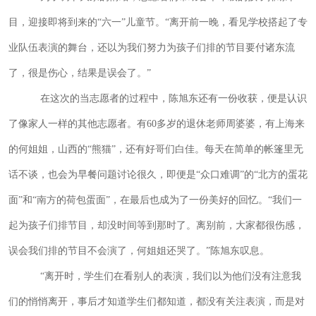
目，迎接即将到来的“六一”儿童节。“离开前一晚，看见学校搭起了专
业队伍表演的舞台，还以为我们努力为孩子们排的节目要付诸东流
了，很是伤心，结果是误会了。”
在这次的当志愿者的过程中，陈旭东还有一份收获，便是认识
了像家人一样的其他志愿者。有
60
多岁的退休老师周婆婆，有上海来
的何姐姐，山西的“熊猫”，还有好哥们白佳。每天在简单的帐篷里无
话不谈，也会为早餐问题讨论很久，即便是“众口难调”的“北方的蛋花
面”和“南方的荷包蛋面”，在最后也成为了一份美好的回忆。“我们一
起为孩子们排节目，却没时间等到那时了。离别前，大家都很伤感，
误会我们排的节目不会演了，何姐姐还哭了。”陈旭东叹息。
“离开时，学生们在看别人的表演，我们以为他们没有注意我
们的悄悄离开，事后才知道学生们都知道，都没有关注表演，而是对