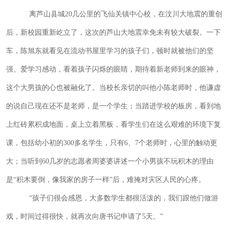
离芦山县城
20
几公里的飞仙关镇中心校，在汶川大地震的重创
后，新校园重新屹立了，这次的芦山大地震幸免未有较大破裂。一下
车，陈旭东就看见在流动书屋里学习的孩子们，顿时就被他们的坚
强、爱学习感动，看着孩子闪烁的眼睛，期待着新老师到来的眼神，
这个大男孩的心也被融化了。当校长亲切的叫他小陈老师时，他谦虚
的说自己现在还不是老师，是一个学生；当踏进学校的板房，看到地
上红砖累积成地面，桌上立着黑板，看学生们在这么艰难的环境下复
课，包括幼小初的
300
多名学生，只有
6
、
7
个老师时，心里的触动更
大；当听到
60
几岁的志愿者周婆婆讲述一个小男孩不玩积木的理由
是“积木要倒，像我家的房子一样”后，难掩对灾区人民的心疼。
“孩子们很会感恩，大多数学生都很活泼的，我们跟他们做游
戏，时间过得很快，就再次向唐书记申请了
5
天。”