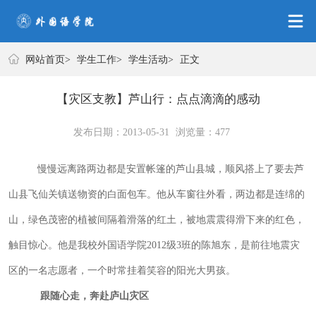
学生工作
网站首页
>
学生工作
>
学生活动
>
正文
【灾区支教】芦山行：点点滴滴的感动
发布日期：2013-05-31
浏览量：
477
慢慢远离路两边都是安置帐篷的芦山县城，顺风搭上了要去芦
山县飞仙关镇送物资的白面包车。他从车窗往外看，两边都是连绵的
山，绿色茂密的植被间隔着滑落的红土，被地震震得滑下来的红色，
触目惊心。他是我校外国语学院
2012
级
3
班的陈旭东，是前往地震灾
区的一名志愿者，一个时常挂着笑容的阳光大男孩。
跟随心走，奔赴庐山灾区