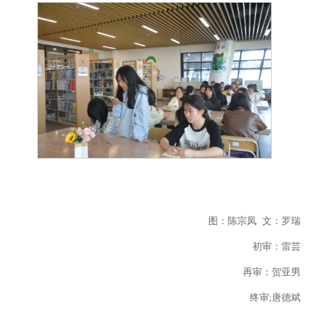
图：陈宗凤
文：罗瑞
初审：雷芸
再审：贺亚男
终审
;唐德斌