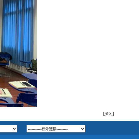
【
】
关闭