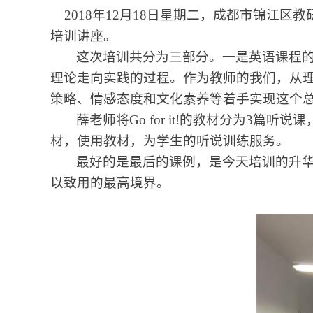
2018
年
12
月
18
日星期二，成都市锦江区教
培训讲座。
这次培训共分为三部分。一是英语课程
理论走向实践的过程。作为教师的我们，从
策略、情感态度和文化素养等着手实现这个
薛老师将
Go for it!
的教材分为
3
篇听说课
材，使用教材，为学生的听说训练服务。
最好的是最后的课例，是今天培训的升
以致用的最高境界。