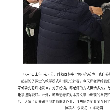
12
月
6
日上午
8
点
30
分，踏着西林中学悠扬的铃声，我们参
一起讨论了课堂的教学模式和活动设计等。今天邱老师给我
家都争先恐后地发言。对于朗读，邱老师的方式灵活多变，
也掌握得较好。此外，邱廷芝老师对本篇文章中出现的重要
后，大家主动要求帮邱老师批改作业，并与邱老师共同探讨
撰稿人
永安初中
陈艳君