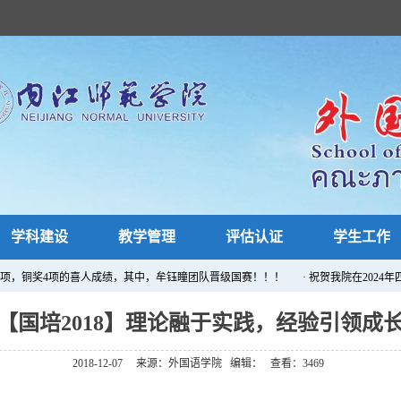
学科建设
教学管理
评估认证
学生工作
奖4项，铜奖4项的喜人成绩，其中，牟钰瞳团队晋级国赛！！！
· ​祝贺我院在202
【国培2018】理论融于实践，经验引领成
2018-12-07
来源：外国语学院
编辑：
查看：
3469