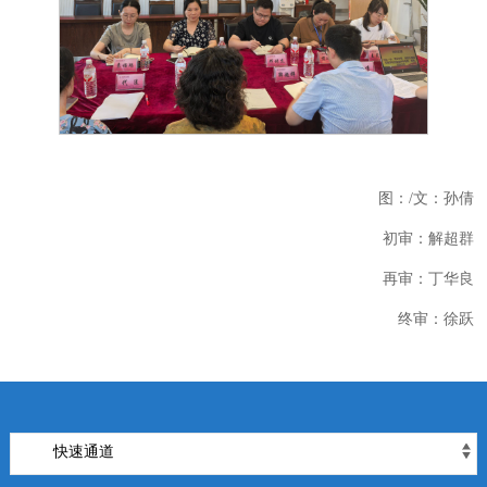
图：
/文：孙倩
初审：解超群
再审：丁华良
终审：徐跃
快速通道