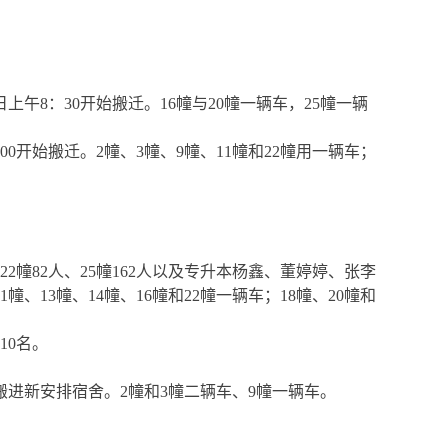
日
上午
8
：
30
开始搬迁。
16
幢与
20
幢一辆车，
25
幢一辆
00
开始搬迁。
2
幢、
3
幢、
9
幢、
11
幢和
22
幢用一辆车；
22
幢
82
人、
25
幢
162
人以及专升本
杨鑫、董婷婷、张李
1
幢、
13
幢、
14
幢、
16
幢和
22
幢一辆车；
18
幢、
20
幢和
10
名。
搬进新安排宿舍。
2
幢和
3
幢二辆车、
9
幢一辆车。