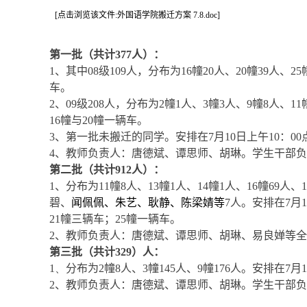
[点击浏览该文件:外国语学院搬迁方案 7.8.doc]
第一批（共计
377
人）：
1
、其中
08
级
109
人，分布为
16
幢
20
人、
20
幢
39
人、
25
车。
2
、
09
级
208
人，分布为
2
幢
1
人、
3
幢
3
人、
9
幢
8
人、
11
16
幢与
20
幢一辆车。
3
、第一批未搬迁的同学。安排在
7
月
10
日
上午
10
：
00
4
、教师负责人：唐德斌、谭思师、胡琳。学生干部负
第二批（共计
912
人）：
1
、分布为
11
幢
8
人、
13
幢
1
人、
14
幢
1
人、
16
幢
69
人、
1
碧、
闻佩佩、朱艺、耿静、陈梁婧等
7
人。安排在
7
月
1
21
幢三辆车；
25
幢一辆车。
2
、教师负责人：
唐德斌、
谭思师、胡琳、
易良婵等全
第三批（共计
329
）人：
1、
分布为
2
幢
8
人、
3
幢
145
人、
9
幢
176
人。安排在
7
月
1
2
、教师负责人：
唐德斌、
谭思师、胡琳。学生干部负