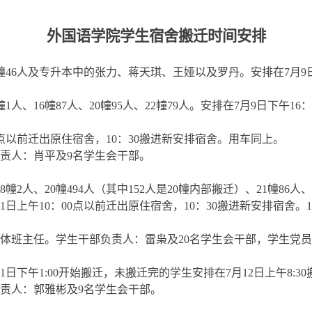
外国语学院学生宿舍搬迁时间安排
幢
46
人及专升本中的张力、蒋天琪、王娅以及罗丹。安排在
7
月
9
幢
1
人、
16
幢
87
人、
20
幢
95
人、
22
幢
79
人。安排在
7
月
9
日
下午
16
：
点以前迁出原住宿舍，
10
：
30
搬进新安排宿舍。用车同上。
责人：肖平及
9
名学生会干部。
8
幢
2
人、
20
幢
494
人（其中
152
人是
20
幢内部搬迁）、
21
幢
86
人、
1
日
上午
10
：
00
点以前迁出原住宿舍，
10
：
30
搬进新安排宿舍。
1
体班主任
。学生干部负责人：雷枭及
20
名学生会干部，学生党员
1
日下午
1:00
开始搬迁，未搬迁完的学生安排在
7
月
12
日
上午
8:30
责人：郭雅彬及
9
名学生会干部。