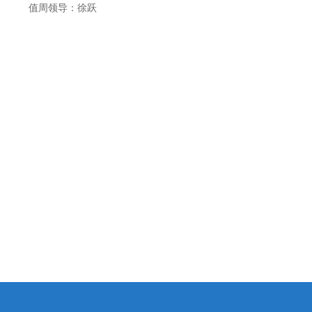
值周领导：徐跃